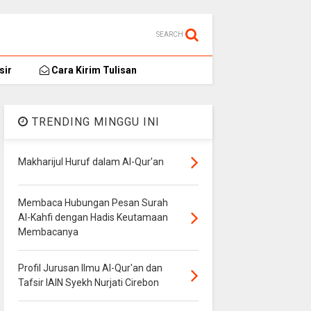
SEARCH
sir
Cara Kirim Tulisan
TRENDING MINGGU INI
Makharijul Huruf dalam Al-Qur'an
Membaca Hubungan Pesan Surah
Al-Kahfi dengan Hadis Keutamaan
Membacanya
Profil Jurusan Ilmu Al-Qur'an dan
Tafsir IAIN Syekh Nurjati Cirebon