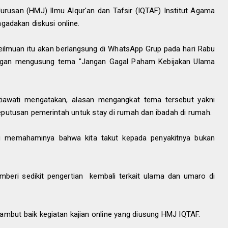
rusan (HMJ) Ilmu Alqur'an dan Tafsir (IQTAF) Institut Agama
gadakan diskusi online.
 Keilmuan itu akan berlangsung di WhatsApp Grup pada hari Rabu
engan mengusung tema "Jangan Gagal Paham Kebijakan Ulama
etiawati mengatakan, alasan mengangkat tema tersebut yakni
eputusan pemerintah untuk stay di rumah dan ibadah di rumah.
g memahaminya bahwa kita takut kepada penyakitnya bukan
emberi sedikit pengertian kembali terkait ulama dan umaro di
ut baik kegiatan kajian online yang diusung HMJ IQTAF.