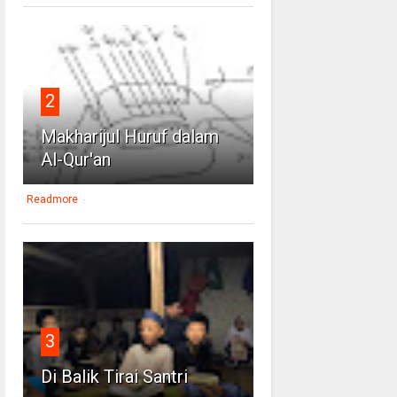
2
Makharijul Huruf dalam
Al-Qur'an
Readmore
3
Di Balik Tirai Santri