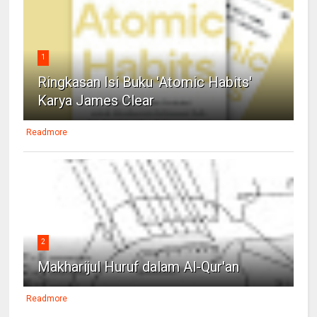
1
Ringkasan Isi Buku 'Atomic Habits'
Karya James Clear
Readmore
2
Makharijul Huruf dalam Al-Qur'an
Readmore