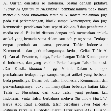
Al Qur’an danTafsir se Indonesia. Sesuai dengan judulnya
“Tafsir Al Qur’an di Nusantara”
pembahasannya tidak hanya
mencakup pada kitab-kitab tafsir di Nusantara melainkan juga
pada sisi perkembangan, klasik sampai kontemporer, dan juga
kemunculan pendekatan baru seperti
Maudhu’i
dan penafsiran di
media sosial. Buku ini disusun dengan apik memetakan artikel-
artikel yang bernada sama dalam satu bab yang sama. Terdapat
empat pembahasan utama, pertama Tafsir Indonesia :
Kemunculan dan perkembangannya, kedua, Geliat Tafsir Al
Qur’an ala Pesantren, ketiga, Perkembangan Tafsir Kontemporer
di Indonesia, dan yang terakhir Perkembangan Tafsir Indonesia
:Dari Klasik,
Maudhu’i
hingga Virtual. Dalam satu topik
pembahasan terdapat tiga sampai empat artikel yang berbeda-
beda penulisnya. Dalam bab Tafsir Indonesia : Kemunculan dan
perkembangannya, buku ini menyajikan beberapa kajian kitab
Tafsir di Nusantara, dari kitab Tafsir yang pertama kali
Indonesia, yaitu Tafsir berbahasa melayu
Tarjuman Mustafid,
karya Abd Rauf al-Sinkili, tafsir berbahasa Jawa
Faid Al-
Rahman
karya K.H Sholeh Darat. Tafsir karya AG. H. Abd.