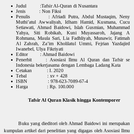
Judul :Tafsir Al-Quran di Nusantara
Jenis : Non Fiksi
Penulis : Afriadi Putra, Abdul Mustaqim, Neny
Muthi’atul Awwaliyah, Idham Hamid, Kusmana, Cucu
Setiawati, Ahmad Baidowi, Islah Gusmian, Muhammad
Yahya, Siti Robikah, Kuni Muyassaroh, Jajang A
Rohmana, Maula Sari, Lia Fadhliyah, Munawir, Fatimah
Al Zahrah, Za’im Kholilatul Ummi, Fejrian Yazdajird
Iwanebel, Ulya Fikriyati
Editor : Ahmad Baidowi
Penerbit : Asosiasi Ilmu Al Quran dan Tafsir se
Indonesia bekerjasama dengan Lembaga Ladang Kata
Cetakan : I. 2020
Tebal : xv + 428
ISBN : 978-623-7089-67-4
Harga : Rp. 100.000
Tafsir Al Quran Klasik hingga Kontemporer
Buku yang dieditori oleh Ahmad Baidowi ini merupakan
kumpulan artikel dari penelitian yang digagas oleh Asosiasi Ilmu