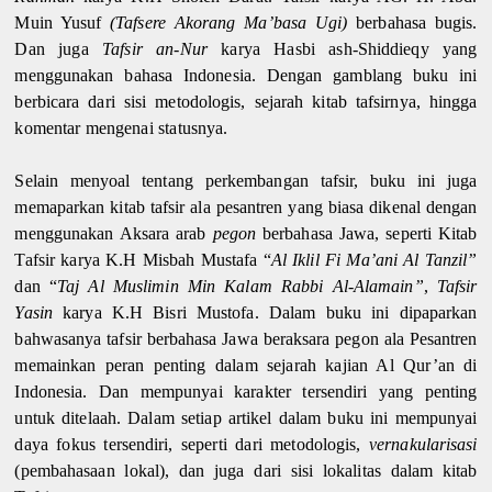
Muin Yusuf
(Tafsere Akorang Ma’basa Ugi)
berbahasa bugis.
Dan juga
Tafsir an-Nur
karya Hasbi ash-Shiddieqy yang
menggunakan bahasa Indonesia. Dengan gamblang buku ini
berbicara dari sisi metodologis, sejarah kitab tafsirnya, hingga
komentar mengenai statusnya.
Selain menyoal tentang perkembangan tafsir, buku ini juga
memaparkan kitab tafsir ala pesantren yang biasa dikenal dengan
menggunakan Aksara arab
pegon
berbahasa Jawa, seperti Kitab
Tafsir karya K.H Misbah Mustafa “
Al Iklil Fi Ma’ani Al Tanzil”
dan “
Taj Al Muslimin Min Kalam Rabbi Al-Alamain”
,
Tafsir
Yasin
karya K.H Bisri Mustofa. Dalam buku ini dipaparkan
bahwasanya tafsir berbahasa Jawa beraksara pegon ala Pesantren
memainkan peran penting dalam sejarah kajian Al Qur’an di
Indonesia. Dan mempunyai karakter tersendiri yang penting
untuk ditelaah. Dalam setiap artikel dalam buku ini mempunyai
daya fokus tersendiri, seperti dari metodologis,
vernakularisasi
(pembahasaan lokal), dan juga dari sisi lokalitas dalam kitab