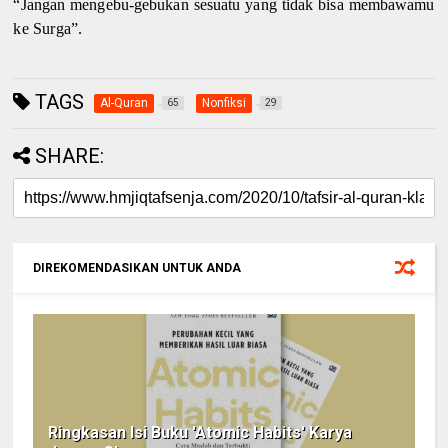
“Jangan mengebu-gebukan sesuatu yang tidak bisa membawamu
ke Surga”.
TAGS
Al-Quran
Nonfiksi
65
29
SHARE:
DIREKOMENDASIKAN UNTUK ANDA
Ringkasan Isi Buku 'Atomic Habits' Karya