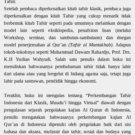
Tafsir.
Setelah pembaca diperkenalkan kitab tafsir klasik, pembaca juga
diperkenalkan dengan kitab Tafsir yang cukup menarik tidak
berbentuk kitab Tafsir seperti pada umumnya melainkan dengan
model lain seperti eksiklopedia, penafsiran lisan (melalui
Workshop, seminar, dan sambutan-sambutann) dan dnegan
model penerjemahan al Qur’an
(Tafsir al Muntakhab)
. Adapun
tokoh-tokohnya seperti Muhammad Dawam Rahardjo, Prof. Drs.
K.H Yudian Wahyudi. Salah satu penulis dalam buku ini
menuliskan bahwasanya pembaharuan tafsir tidak hanya lahir
dari ulama atau yang bergelut di bidang agama saja, tetapi juga
lahir pada sastrawan, pendidik hingga ekonomi.
Terakhir, buku ini mengulas tentang “Perkembangan Tafsir
Indonesia dari Klasik,
Maudu’i
hingga Virtual” diawali dengan
pengulasan sejarah pergolakan kajian Al Quran di Indonesia,
penulis mengatakan bahwasanya perkembangan kajian Al
Qur’an di Indonesia dipenuhi oleh pergolakan baik dari sisi
bahasa dan aksara, mufassir dan tafsir, sosial dan budaya yang