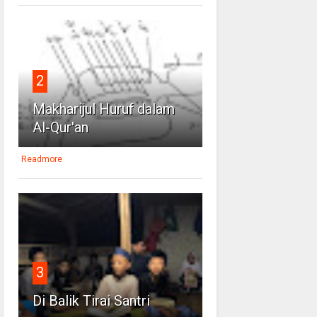
2
Makharijul Huruf dalam
Al-Qur'an
Readmore
3
Di Balik Tirai Santri