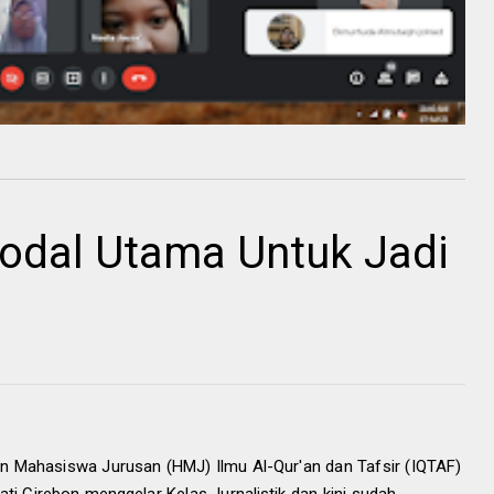
odal Utama Untuk Jadi
n Mahasiswa Jurusan (HMJ) Ilmu Al-Qur'an dan Tafsir (IQTAF)