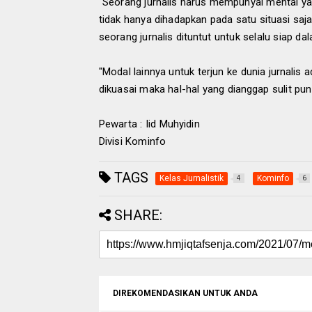
"Seorang jurnalis harus mempunyai mental ya
tidak hanya dihadapkan pada satu situasi saj
seorang jurnalis dituntut untuk selalu siap da
"Modal lainnya untuk terjun ke dunia jurnalis
dikuasai maka hal-hal yang dianggap sulit pu
Pewarta : Iid Muhyidin
Divisi Kominfo
TAGS
Kelas Jurnalistik
Kominfo
4
6
SHARE:
DIREKOMENDASIKAN UNTUK ANDA