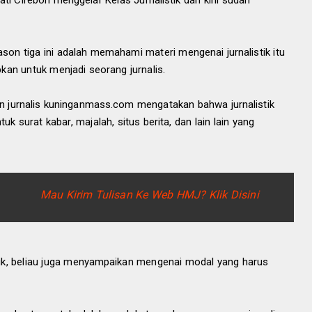
ati Cirebon menggelar Kelas Jurnalistik dan kini sudah
on tiga ini adalah memahami materi mengenai jurnalistik itu
kan untuk menjadi seorang jurnalis.
n jurnalis kuninganmass.com mengatakan bahwa jurnalistik
uk surat kabar, majalah, situs berita, dan lain lain yang
Mau Kirim Tulisan Ke Web HMJ? Klik Disini
tik, beliau juga menyampaikan mengenai modal yang harus