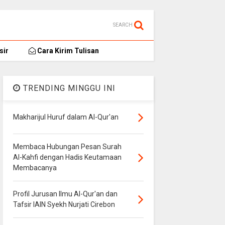
SEARCH
sir
Cara Kirim Tulisan
TRENDING MINGGU INI
Makharijul Huruf dalam Al-Qur'an
Membaca Hubungan Pesan Surah
Al-Kahfi dengan Hadis Keutamaan
Membacanya
Profil Jurusan Ilmu Al-Qur'an dan
Tafsir IAIN Syekh Nurjati Cirebon