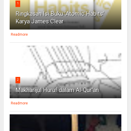
1
Ringkasan Isi Buku 'Atomic Habits'
Karya James Clear
Readmore
2
Makharijul Huruf dalam Al-Qur'an
Readmore