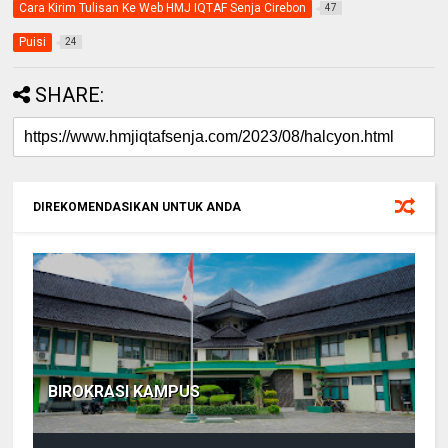
Cara Kirim Tulisan Ke Web HMJ IQTAF Senja Cirebon
47
Puisi
24
SHARE:
DIREKOMENDASIKAN UNTUK ANDA
BIROKRASI KAMPUS