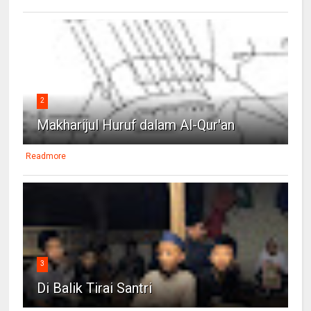
2
Makharijul Huruf dalam Al-Qur'an
Readmore
3
Di Balik Tirai Santri