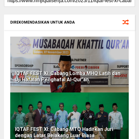
DIREKOMENDASIKAN UNTUK ANDA
IQTAF FEST XI: Cabang Lomba MHQ Latih dan
Uji Hafalan Penghafal Al-Qur'an
IQTAF FEST XI: Cabang MTQ Hadirkan Juri
dengan Latar Belakang Luar Biasa