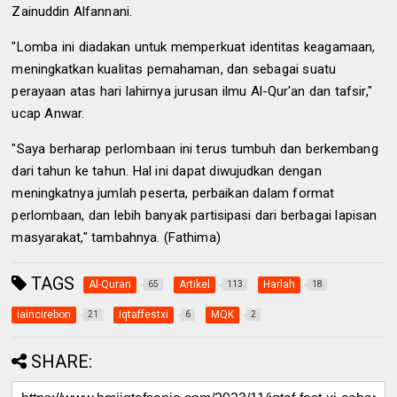
Zainuddin Alfannani.
"Lomba ini diadakan untuk memperkuat identitas keagamaan,
meningkatkan kualitas pemahaman, dan sebagai suatu
perayaan atas hari lahirnya jurusan ilmu Al-Qur'an dan tafsir,"
ucap Anwar.
"Saya berharap perlombaan ini terus tumbuh dan berkembang
dari tahun ke tahun. Hal ini dapat diwujudkan dengan
meningkatnya jumlah peserta, perbaikan dalam format
perlombaan, dan lebih banyak partisipasi dari berbagai lapisan
masyarakat," tambahnya. (Fathima)
TAGS
Al-Quran
Artikel
Harlah
65
113
18
iaincirebon
Iqtaffestxi
MQK
21
6
2
SHARE: