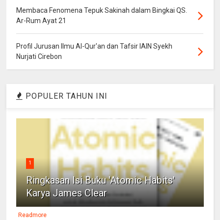
Membaca Fenomena Tepuk Sakinah dalam Bingkai QS.
Ar-Rum Ayat 21
Profil Jurusan Ilmu Al-Qur'an dan Tafsir IAIN Syekh
Nurjati Cirebon
POPULER TAHUN INI
1
Ringkasan Isi Buku 'Atomic Habits'
Karya James Clear
Readmore