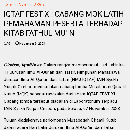
Home
Artikel
Al-Quran
IQTAF FEST XI: CABANG MQK LATIH
PEMAHAMAN PESERTA TERHADAP
KITAB FATHUL MU'IN
0
November 9, 2023
Cirebon, IqtafNews.
Dalam rangka memperingati Hari Lahir ke-
11 Jurusan Ilmu Al-Qur'an dan Tafsir, Himpunan Mahasiswa
Jurusan Ilmu Al-Qur'an dan Tafsir (HMJ IQTAF) IAIN Syekh
Nurjati Cirebon mengadakan cabang lomba Musabaqah Qiraatil
Kutub (MQK) sebagai rangkaian dari acara IQTAF FEST XI.
Cabang lomba tersebut diadakan di Laboratorium Terpadu
IAIN Syekh Nurjati Cirebon, pada Selasa, 07 November 2023.
Tujuan diadakannya perlombaan Musabaqah Qiraatil Kutub
dalam acara Hari Lahir Jurusan Ilmu Al-Qur'an dan Tafsir