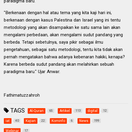
paradigma baru.
"Berkenaan dengan hal atau tema yang kita kaji hari ini,
berkenaan dengan kasus Palestina dan Israel yang ini tentu
metodologi yang akan disampaikan ke satu sama lain akan
mengalami perbedaan, akan mengalami sudut pandang yang
berbeda. Tetapi sebetulnya, saya pikir sebagai ilmu
pengetahuan, sebagai satu metodologi, tentu kita tidak akan
pernah mengatakan bahwa adanya kebenaran hakiki, kenapa?
Karena berbeda sudut pandang akan melahirkan sebuah
paradigma baru." Ujar Anwar.
Fathimatuzzahroh
TAGS
Al-Quran
Artikel
digital
65
113
12
iat
Kajian
Kominfo
News
40
22
6
199
Webinar
17