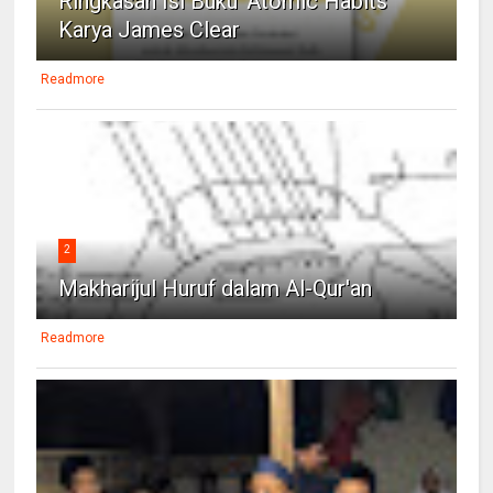
Ringkasan Isi Buku 'Atomic Habits'
Karya James Clear
Readmore
2
Makharijul Huruf dalam Al-Qur'an
Readmore