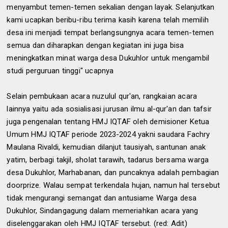
menyambut temen-temen sekalian dengan layak. Selanjutkan
kami ucapkan beribu-ribu terima kasih karena telah memilih
desa ini menjadi tempat berlangsungnya acara temen-temen
semua dan diharapkan dengan kegiatan ini juga bisa
meningkatkan minat warga desa Dukuhlor untuk mengambil
studi perguruan tinggi" ucapnya
Selain pembukaan acara nuzulul qur'an, rangkaian acara
lainnya yaitu ada sosialisasi jurusan ilmu al-qur'an dan tafsir
juga pengenalan tentang HMJ IQTAF oleh demisioner Ketua
Umum HMJ IQTAF periode 2023-2024 yakni saudara Fachry
Maulana Rivaldi, kemudian dilanjut tausiyah, santunan anak
yatim, berbagi takjil, sholat tarawih, tadarus bersama warga
desa Dukuhlor, Marhabanan, dan puncaknya adalah pembagian
doorprize. Walau sempat terkendala hujan, namun hal tersebut
tidak mengurangi semangat dan antusiame Warga desa
Dukuhlor, Sindangagung dalam memeriahkan acara yang
diselenggarakan oleh HMJ IQTAF tersebut. (red: Adit)