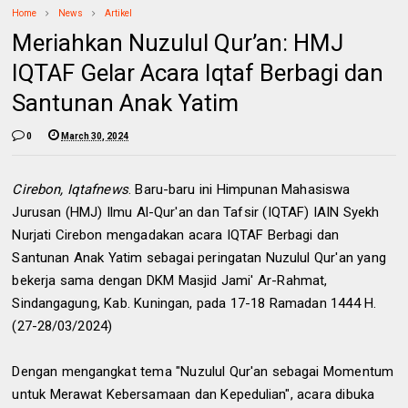
Home
News
Artikel
Meriahkan Nuzulul Qur’an: HMJ
IQTAF Gelar Acara Iqtaf Berbagi dan
Santunan Anak Yatim
0
March 30, 2024
Cirebon, Iqtafnews
. Baru-baru ini Himpunan Mahasiswa
Jurusan (HMJ) Ilmu Al-Qur'an dan Tafsir (IQTAF) IAIN Syekh
Nurjati Cirebon mengadakan acara IQTAF Berbagi dan
Santunan Anak Yatim sebagai peringatan Nuzulul Qur'an yang
bekerja sama dengan DKM Masjid Jami' Ar-Rahmat,
Sindangagung, Kab. Kuningan, pada 17-18 Ramadan 1444 H.
(27-28/03/2024)
Dengan mengangkat tema "Nuzulul Qur'an sebagai Momentum
untuk Merawat Kebersamaan dan Kepedulian", acara dibuka