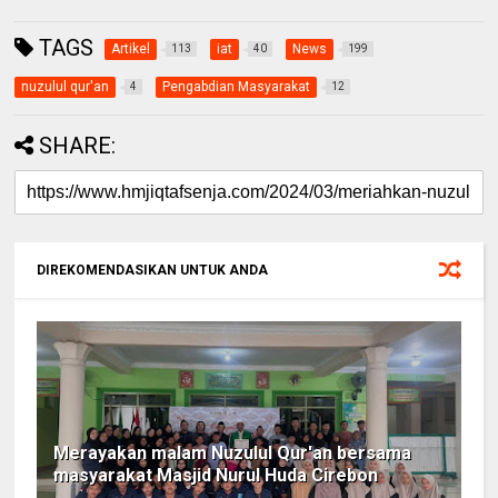
TAGS
Artikel
iat
News
113
40
199
nuzulul qur'an
Pengabdian Masyarakat
4
12
SHARE:
DIREKOMENDASIKAN UNTUK ANDA
Merayakan malam Nuzulul Qur'an bersama
masyarakat Masjid Nurul Huda Cirebon