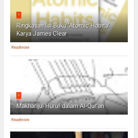
1
Ringkasan Isi Buku 'Atomic Habits'
Karya James Clear
Readmore
2
Makharijul Huruf dalam Al-Qur'an
Readmore