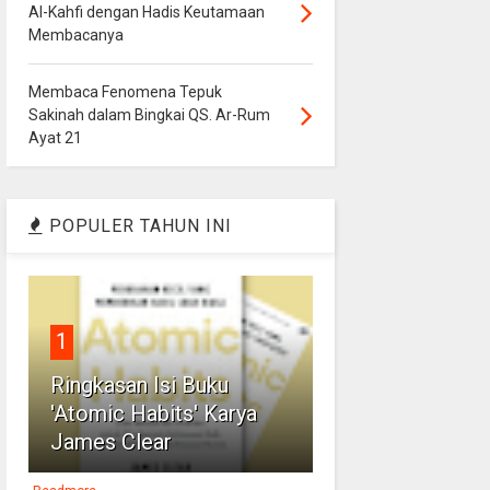
Al-Kahfi dengan Hadis Keutamaan
Membacanya
Membaca Fenomena Tepuk
Sakinah dalam Bingkai QS. Ar-Rum
Ayat 21
POPULER TAHUN INI
1
Ringkasan Isi Buku
'Atomic Habits' Karya
James Clear