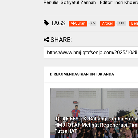
Penulis: Sofiyatul Zannah | Editor: Indri Khoe
TAGS
Al-Quran
Artikel
Beri
65
113
SHARE:
DIREKOMENDASIKAN UNTUK ANDA
IQTAF FEST X: Cabang Lomba Futsal
HMJ IQTAF Melihat Regenerasi Tim
Futsal IAT