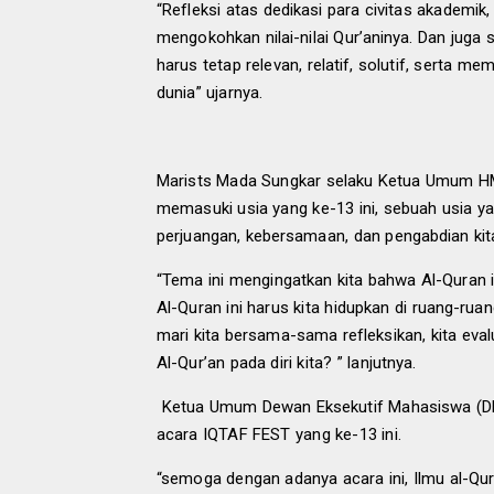
“Refleksi atas dedikasi para civitas akademi
mengokohkan nilai-nilai Qur’aninya. Dan juga 
harus tetap relevan, relatif, solutif, serta 
dunia” ujarnya.
Marists Mada Sungkar selaku Ketua Umum 
memasuki usia yang ke-13 ini,
sebuah usia yan
perjuangan, kebersamaan, dan pengabdian ki
“
Tema ini mengingatkan kita bahwa Al-Quran itu
Al-Quran ini harus kita hidupkan di ruang-ruan
mari kita bersama-sama refleksikan
,
kita eval
Al-Qur’an pada diri kita? ” lanjutnya.
Ketua Umum Dewan Eksekutif Mahasiswa (D
acara IQTAF FEST yang ke-13 ini.
“semoga dengan adanya acara ini, Ilmu al-Qur