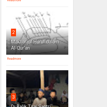
Readmore
2
Makharijul Huruf dalam
Al-Qur'an
Readmore
3
Di Balik Tirai Santri