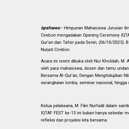
Iqrafnews
–
Himpunan Mahasiswa Jurusan Ilmu
Cirebon mengadakan Opening Ceremony IQTA
Qur’an dan Tafsir
pada Senin
, (0
6
/10/202
5
).
Be
Nurjati Cirebon.
Acara ini resmi dibuka oleh Nur Kholidah, M. A
oleh para mahasiswa, dosen dan tamu undan
Bersama Al-Qur’an, Dengan Menghidupkan Nilai
serangkaian lomba, seminar nasional, hingga
Ketua pelaksana, M. Fikri Nurfadil dalam sam
IQTAF FEST ke-13 ini bukan hanya sekedar m
refleksi dan proyeksi kita bersama.