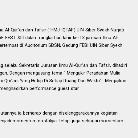
 Al-Qur’an dan Tafsir (
HMJ
IQTAF)
UIN
Siber Syekh Nurjati
F FEST XII
I
dalam rangka hari lahir ke-1
3
jurusan Ilmu Al-
rtempat di Auditorium SBSN, Gedung FEBI UIN Siber Syekh
g selaku Sekretaris Jurusan Ilmu Al-Qur’an dan Tafsir, dihadiri
gan. Dengan mengusung tema “ Mengukir Peradaban Mulia
 Qur’ani Yang Hidup Di Setiap Ruang Dan Waktu” . Menjajikan
 menghadirkan performance guest star.
butannya ia berharap dengan diselenggarakannya kegiatan
enjadi momentum nostalgia, tetapi juga sebagai momentum