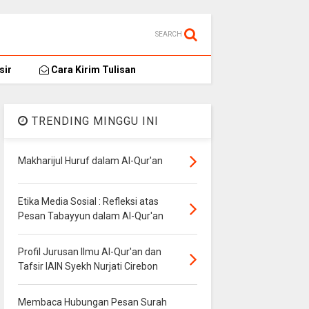
SEARCH
sir
Cara Kirim Tulisan
TRENDING MINGGU INI
Makharijul Huruf dalam Al-Qur'an
Etika Media Sosial : Refleksi atas
Pesan Tabayyun dalam Al-Qur'an
Profil Jurusan Ilmu Al-Qur'an dan
Tafsir IAIN Syekh Nurjati Cirebon
Membaca Hubungan Pesan Surah