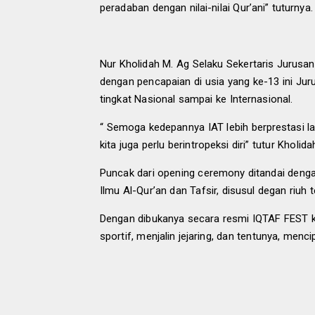
peradaban dengan nilai-nilai Qur’ani” tuturnya.
Nur Kholidah M. Ag Selaku Sekertaris Jurusa
dengan pencapaian di usia yang ke-13 ini Jur
tingkat Nasional sampai ke Internasional.
“ Semoga kedepannya IAT lebih berprestasi lagi
kita juga perlu berintropeksi diri” tutur Kholida
Puncak dari opening ceremony ditandai den
Ilmu Al-Qur’an dan Tafsir, disusul degan riuh 
Dengan dibukanya secara resmi IQTAF FEST k
sportif, menjalin jejaring, dan tentunya, menc