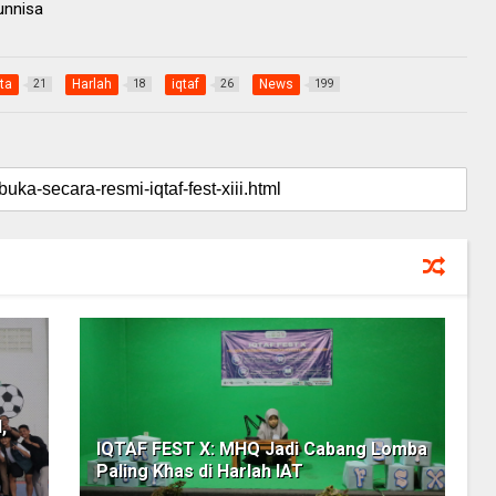
runnisa
ta
Harlah
iqtaf
News
21
18
26
199
,
IQTAF FEST X: MHQ Jadi Cabang Lomba
Paling Khas di Harlah IAT