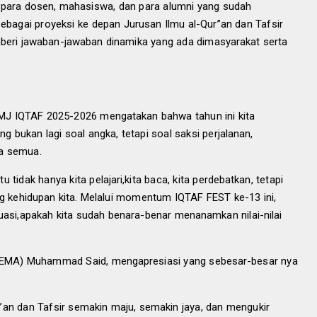
k, para dosen, mahasiswa, dan para alumni yang sudah
sebagai proyeksi ke depan Jurusan Ilmu al-Qur”an dan Tafsir
memberi jawaban-jawaban dinamika yang ada dimasyarakat serta
HMJ IQTAF 2025-2026 mengatakan bahwa
tahun ini kita
g bukan lagi soal angka, tetapi soal saksi perjalanan,
ta semua
.
 tidak hanya kita pelajari
,
kita
baca, kita perdebatkan, tetapi
g kehidupan kita.
Melalui momentum IQTAF FEST ke-13 ini,
uasi
,
apakah kita sudah benara-benar menanamkan nilai-nilai
EMA) Muhammad Said, mengapresiasi yang sebesar-besar nya
’an dan Tafsir semakin maju, semakin jaya, dan mengukir