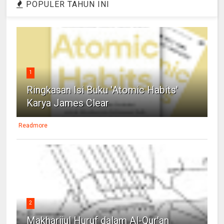
POPULER TAHUN INI
1
Ringkasan Isi Buku 'Atomic Habits'
Karya James Clear
Readmore
2
Makharijul Huruf dalam Al-Qur'an