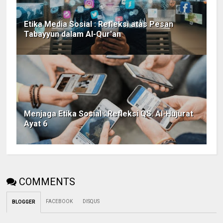
Etika Media Sosial : Refleksi atas Pesan
Tabayyun dalam Al-Qur'an
Menjaga Etika Sosial : Refleksi QS. Al-Hujurat
Ayat 6
COMMENTS
FACEBOOK
DISQUS
BLOGGER