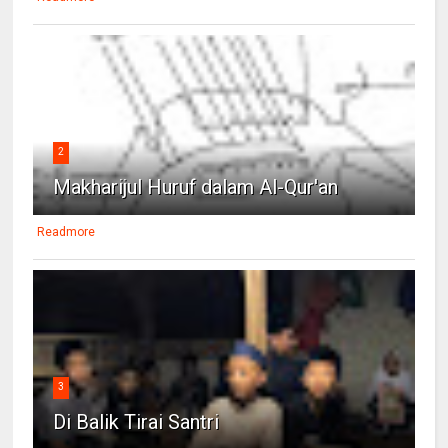
2
Makharijul Huruf dalam Al-Qur'an
Readmore
3
Di Balik Tirai Santri