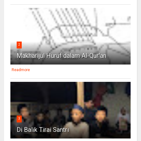
2
Makharijul Huruf dalam Al-Qur'an
Readmore
3
Di Balik Tirai Santri