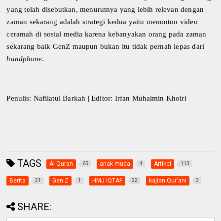
yang telah disebutkan, menurutnya yang lebih relevan dengan
zaman sekarang adalah strategi kedua yaitu menonton video
ceramah di sosial media karena kebanyakan orang pada zaman
sekarang baik GenZ maupun bukan itu tidak pernah lepas dari
handphone
.
Penulis: Nafilatul Barkah | Editor: Irfan Muhaimin Khoiri
TAGS
Al-Quran
anak muda
Artikel
65
4
113
Berita
Gen Z
HMJ IQTAF
kajian Qur'ani
21
1
22
3
SHARE: