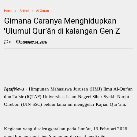
Home
Artikel
Al-Quran
Gimana Caranya Menghidupkan
'Ulumul Qur’ān di kalangan Gen Z
0
February 14, 2026
IqtafNews -
Himpunan Mahasiswa Jurusan (HMJ) Ilmu Al-Qur'an
dan Tafsir (IQTAF) Universitas Islam Negeri Siber Syekh Nurjati
Cirebon (UIN SSC) belum lama ini menggelar Kajian Qur’ani.
Kegiatan yang diselenggarakan pada Jum’at, 13 Februari 2026
yang berlangsung live Streaming di sosial media itu