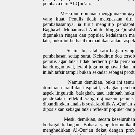
pembaca dan Al-Qur’an.
Meskipun dominan menggunakan gaya nar
yang kuat. Penulis tidak melepaskan diri
pembahasannya, ia turut mengutip pendapat 
Baghawi, Muhammad Abduh, hingga Quraish
digunakan ringan dan populer, kedalaman mak
lain, buku ini berhasil memadukan antara aspek
Selain itu, salah satu bagian yan
pembahasan setiap surat. Kehadiran doa terseb
penulis agar tafsir tidak berhenti pada pema
kandungan ayat, tetapi juga menghayati dan me
inilah tafsir tampil bukan sekadar sebagai pro
Namun demikian, buku ini tentu t
dominan naratif dan inspiratif, sebagian pem
aspek linguistik, balaghah, atau istinbath hu
pendekatan reflektif yang digunakan penulis 
dibandingkan analisis sosial-politik Al-Qur’an y
diposisikan sebagai tafsir reflektif-populer dar
Meski demikian, secara keseluruhan
berbagai kalangan. Bahasa yang komunikati
menghadirkan Al-Qur’an dekat dengan prob