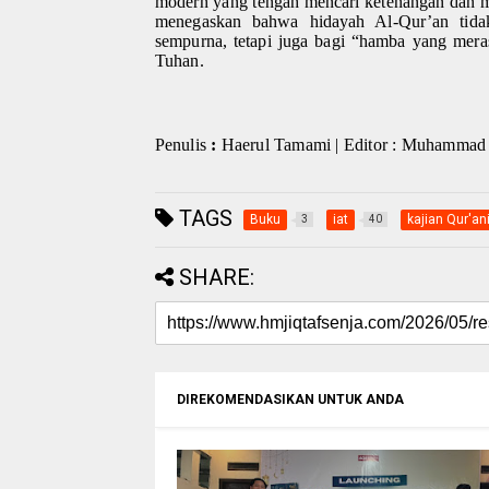
modern yang tengah mencari ketenangan dan ma
menegaskan bahwa hidayah Al-Qur’an tida
sempurna, tetapi juga bagi “hamba yang mer
Tuhan.
Penulis
:
Haerul Tamami | Editor : Muhammad
TAGS
Buku
iat
kajian Qur'an
3
40
SHARE:
DIREKOMENDASIKAN UNTUK ANDA