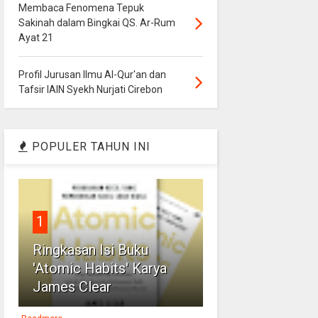
Membaca Fenomena Tepuk
Sakinah dalam Bingkai QS. Ar-Rum
Ayat 21
Profil Jurusan Ilmu Al-Qur'an dan
Tafsir IAIN Syekh Nurjati Cirebon
POPULER TAHUN INI
1
Ringkasan Isi Buku
'Atomic Habits' Karya
James Clear