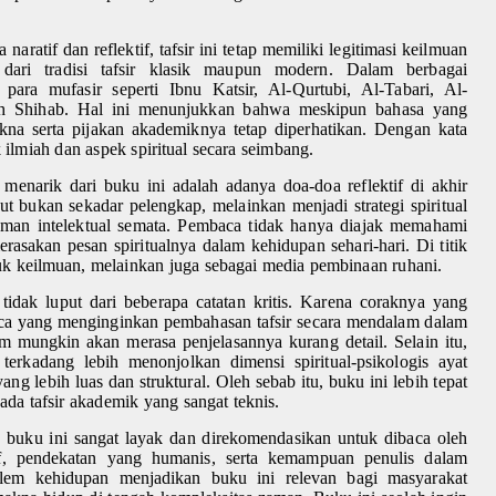
atif dan reflektif, tafsir ini tetap memiliki legitimasi keilmuan
 dari tradisi tafsir klasik maupun modern. Dalam berbagai
para mufasir seperti Ibnu Katsir, Al-Qurtubi, Al-Tabari, Al-
 Shihab. Hal ini menunjukkan bahwa meskipun bahasa yang
na serta pijakan akademiknya tetap diperhatikan. Dengan kata
 ilmiah dan aspek spiritual secara seimbang.
g menarik dari buku ini adalah adanya doa-doa reflektif di akhir
ut bukan sekadar pelengkap, melainkan menjadi strategi spiritual
haman intelektual semata. Pembaca tidak hanya diajak memahami
rasakan pesan spiritualnya dalam kehidupan sehari-hari. Di titik
duk keilmuan, melainkan juga sebagai media pembinaan ruhani.
idak luput dari beberapa catatan kritis. Karena coraknya yang
baca yang menginginkan pembahasan tafsir secara mendalam dalam
kum mungkin akan merasa penjelasannya kurang detail. Selain itu,
terkadang lebih menonjolkan dimensi spiritual-psikologis ayat
ang lebih luas dan struktural. Oleh sebab itu, buku ini lebih tepat
ipada tafsir akademik yang sangat teknis.
 buku ini sangat layak dan direkomendasikan untuk dibaca oleh
f, pendekatan yang humanis, serta kemampuan penulis dalam
lem kehidupan menjadikan buku ini relevan bagi masyarakat