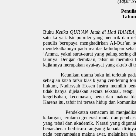
(Tafsir N
Penuli
Tahun 
Buku
Ketika QUR’AN Jatuh di Hati HAMBA
satu karya tafsir populer yang menarik dan r
penulis berupaya menghadirkan Al-Qur’an 
mendekatkannya pada realitas kehidupan sehar
‘Amma, yakni surat-surat yang paling sering d
lainnya. Dengan demikian, tafsir ini memilik
kajiannya merupakan ayat-ayat yang akrab di t
Keunikan utama buku ini terletak pada
sebagian kitab tafsir klasik yang cenderung 
hukum, Nadirsyah Hosen justru memilih pend
tidak hanya dijelaskan secara tekstual, tet
kegelisahan, kecemasan, pencarian makna hidu
Karena itu, tafsir ini terasa hidup dan komunikat
Pendekatan semacam ini menjadikan
kalangan, terutama generasi muda dan pembaca 
yang tebal dan akademik. Narasi yang digu
benar-benar berbicara langsung kepada dirinya
pada penyampaian makna ayat, melainkan ju