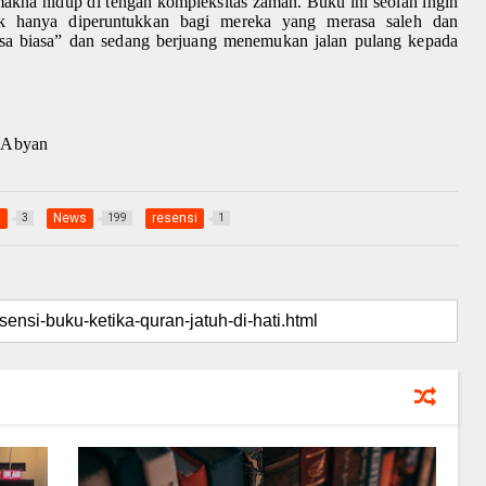
kna hidup di tengah kompleksitas zaman. Buku ini seolah ingin
k hanya diperuntukkan bagi mereka yang merasa saleh dan
asa biasa” dan sedang berjuang menemukan jalan pulang kepada
 Abyan
i
News
resensi
3
199
1