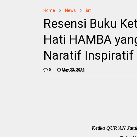
Home
News
iat
Resensi Buku Ket
Hati HAMBA yang
Naratif Inspirati
0
May 23, 2026
Ketika QUR’AN Jatu