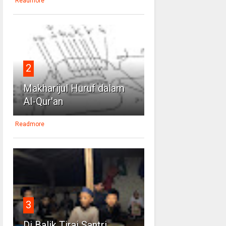
Readmore
2
Makharijul Huruf dalam
Al-Qur'an
Readmore
3
Di Balik Tirai Santri