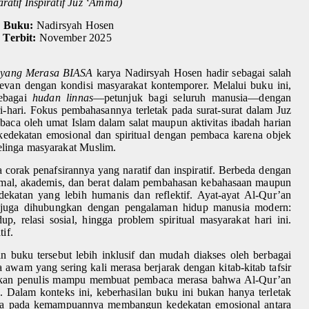
aratif Inspiratif Juz ‘Amma)
s Buku:
Nadirsyah Hosen
Terbit:
November 2025
 yang Merasa BIASA
karya Nadirsyah Hosen hadir sebagai salah
elevan dengan kondisi masyarakat kontemporer. Melalui buku ini,
sebagai
hudan linnas
—petunjuk bagi seluruh manusia—dengan
i-hari. Fokus pembahasannya terletak pada surat-surat dalam Juz
ibaca oleh umat Islam dalam salat maupun aktivitas ibadah harian
i kedekatan emosional dan spiritual dengan pembaca karena objek
elinga masyarakat Muslim.
 corak penafsirannya yang naratif dan inspiratif. Berbeda dengan
formal, akademis, dan berat dalam pembahasan kebahasaan maupun
ekatan yang lebih humanis dan reflektif. Ayat-ayat Al-Qur’an
api juga dihubungkan dengan pengalaman hidup manusia modern:
p, relasi sosial, hingga problem spiritual masyarakat hari ini.
if.
 buku tersebut lebih inklusif dan mudah diakses oleh berbagai
awam yang sering kali merasa berjarak dengan kitab-kitab tafsir
nakan penulis mampu membuat pembaca merasa bahwa Al-Qur’an
. Dalam konteks ini, keberhasilan buku ini bukan hanya terletak
ga pada kemampuannya membangun kedekatan emosional antara