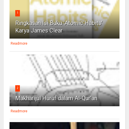
1
Ringkasan Isi Buku 'Atomic Habits'
Karya James Clear
Readmore
2
Makharijul Huruf dalam Al-Qur'an
Readmore