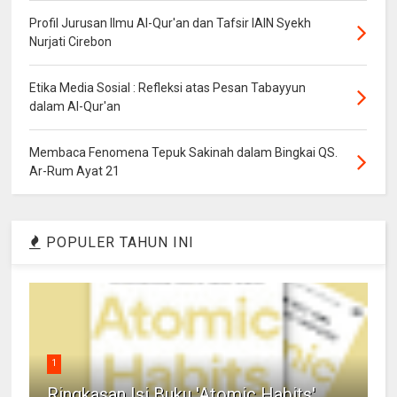
Profil Jurusan Ilmu Al-Qur'an dan Tafsir IAIN Syekh
Nurjati Cirebon
Etika Media Sosial : Refleksi atas Pesan Tabayyun
dalam Al-Qur'an
Membaca Fenomena Tepuk Sakinah dalam Bingkai QS.
Ar-Rum Ayat 21
POPULER TAHUN INI
1
Ringkasan Isi Buku 'Atomic Habits'