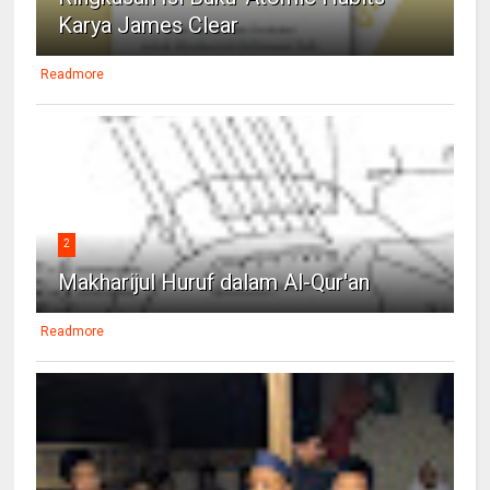
Karya James Clear
Readmore
2
Makharijul Huruf dalam Al-Qur'an
Readmore