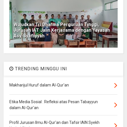
Wujudkan Tri Dharma Perguruan Tinggi,
Jurusan IAT Jalin Kerjasama dengan Yayasan
Asy-Syafiiyyah
TRENDING MINGGU INI
Makharijul Huruf dalam Al-Qur'an
Etika Media Sosial : Refleksi atas Pesan Tabayyun
dalam Al-Qur'an
Profil Jurusan Ilmu Al-Qur'an dan Tafsir IAIN Syekh