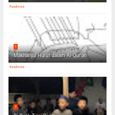
Readmore
2
Makharijul Huruf dalam Al-Qur'an
Readmore
3