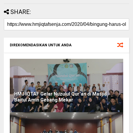
SHARE:
DIREKOMENDASIKAN UNTUK ANDA
HMJ IQTAF Gelar Nuzulul Qur'an di Masjid
Baitul Amin Gebang Mekar