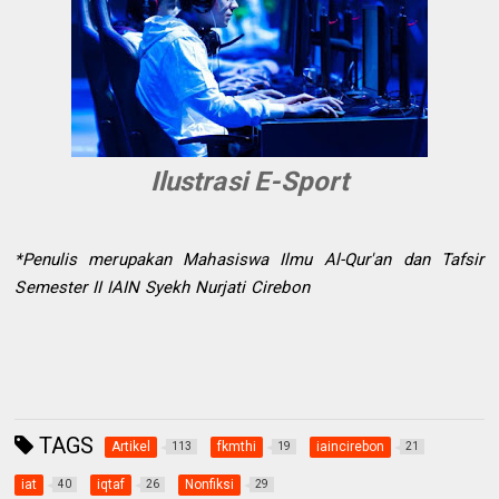
Ilustrasi E-Sport
*Penulis merupakan Mahasiswa Ilmu Al-Qur'an dan Tafsir
Semester II IAIN Syekh Nurjati Cirebon
TAGS
Artikel
fkmthi
iaincirebon
113
19
21
iat
iqtaf
Nonfiksi
40
26
29