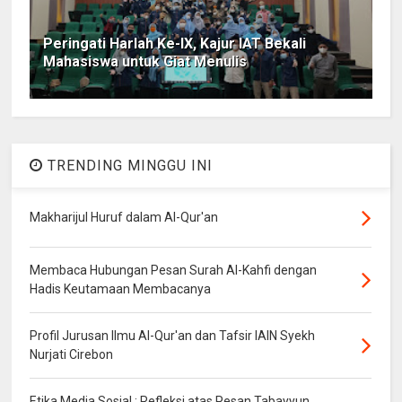
Peringati Harlah Ke-IX, Kajur IAT Bekali
Mahasiswa untuk Giat Menulis
TRENDING MINGGU INI
Makharijul Huruf dalam Al-Qur'an
Membaca Hubungan Pesan Surah Al-Kahfi dengan
Hadis Keutamaan Membacanya
Profil Jurusan Ilmu Al-Qur'an dan Tafsir IAIN Syekh
Nurjati Cirebon
Etika Media Sosial : Refleksi atas Pesan Tabayyun