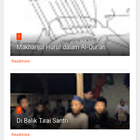
2
Makharijul Huruf dalam Al-Qur'an
Readmore
3
Di Balik Tirai Santri
Readmore