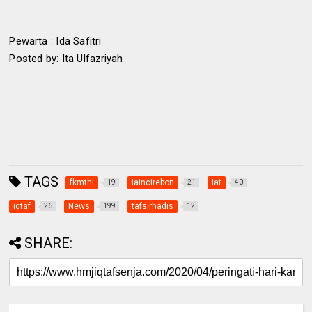
Pewarta : Ida Safitri
Posted by: Ita Ulfazriyah
TAGS
fkmthi
iaincirebon
iat
19
21
40
iqtaf
News
tafsirhadis
26
199
12
SHARE: