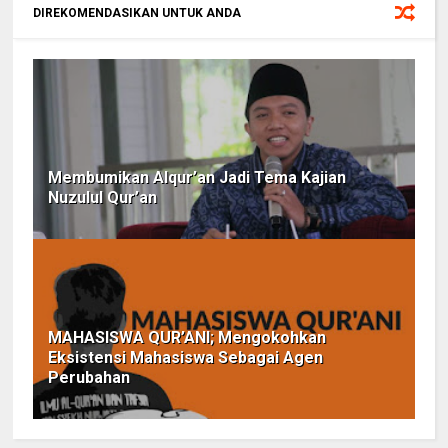
DIREKOMENDASIKAN UNTUK ANDA
Membumikan Alqur’an Jadi Tema Kajian
Nuzulul Qur’an
MAHASISWA QUR’ANI; Mengokohkan
Eksistensi Mahasiswa Sebagai Agen
Perubahan