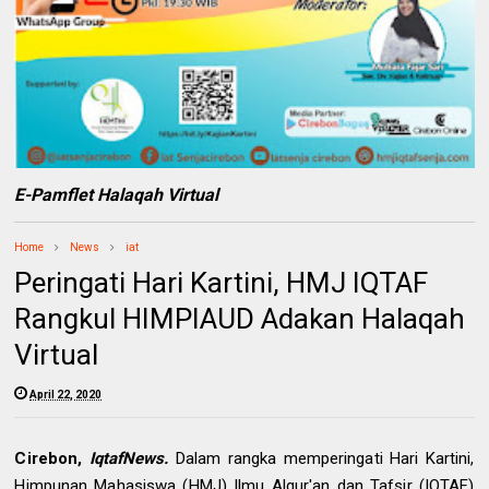
E-Pamflet Halaqah Virtual
Home
News
iat
Peringati Hari Kartini, HMJ IQTAF
Rangkul HIMPIAUD Adakan Halaqah
Virtual
April 22, 2020
Cirebon,
IqtafNews.
Dalam rangka memperingati Hari Kartini,
Himpunan Mahasiswa (HMJ) Ilmu Alqur'an dan Tafsir (IQTAF)