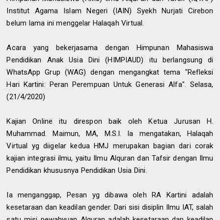
Institut Agama Islam Negeri (IAIN) Syekh Nurjati Cirebon
belum lama ini menggelar Halaqah Virtual.
Acara yang bekerjasama dengan Himpunan Mahasiswa
Pendidikan Anak Usia Dini (HIMPIAUD) itu berlangsung di
WhatsApp Grup (WAG) dengan mengangkat tema "Refleksi
Hari Kartini: Peran Perempuan Untuk Generasi Alfa". Selasa,
(21/4/2020)
Kajian Online itu direspon baik oleh Ketua Jurusan H.
Muhammad. Maimun, MA, M.S.I. Ia mengatakan, Halaqah
Virtual yg diigelar kedua HMJ merupakan bagian dari corak
kajian integrasi ilmu, yaitu Ilmu Alquran dan Tafsir dengan Ilmu
Pendidikan khususnya Pendidikan Usia Dini.
Ia menganggap, Pesan yg dibawa oleh RA Kartini adalah
kesetaraan dan keadilan gender. Dari sisi disiplin Ilmu IAT, salah
satu misi pewahyuan Alquran adalah kesetaraan dan keadilan