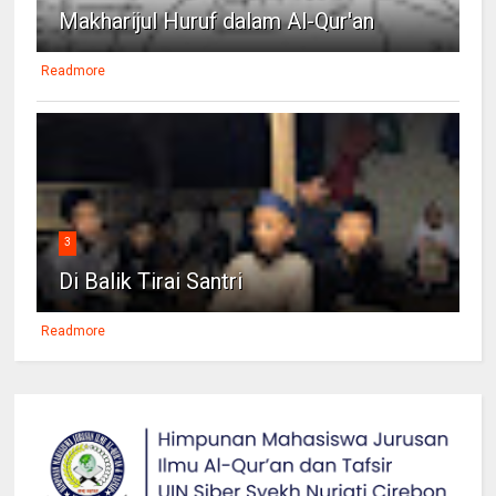
Makharijul Huruf dalam Al-Qur'an
Readmore
3
Di Balik Tirai Santri
Readmore