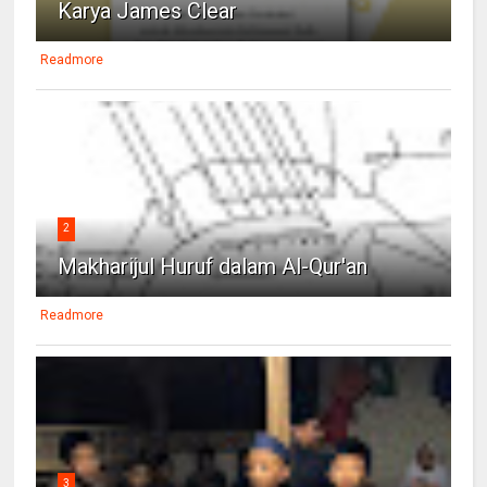
Karya James Clear
Readmore
2
Makharijul Huruf dalam Al-Qur'an
Readmore
3