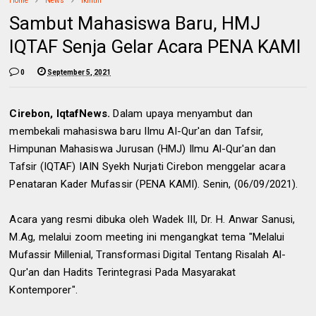
Home
News
fkmthi
Sambut Mahasiswa Baru, HMJ
IQTAF Senja Gelar Acara PENA KAMI
0
September 5, 2021
Cirebon, IqtafNews.
Dalam upaya menyambut dan
membekali mahasiswa baru Ilmu Al-Qur'an dan Tafsir,
Himpunan Mahasiswa Jurusan (HMJ) Ilmu Al-Qur'an dan
Tafsir (IQTAF) IAIN Syekh Nurjati Cirebon menggelar acara
Penataran Kader Mufassir (PENA KAMI). Senin, (06/09/2021).
Acara yang resmi dibuka oleh Wadek III, Dr. H. Anwar Sanusi,
M.Ag, melalui zoom meeting ini mengangkat tema "Melalui
Mufassir Millenial, Transformasi Digital Tentang Risalah Al-
Qur'an dan Hadits Terintegrasi Pada Masyarakat
Kontemporer".