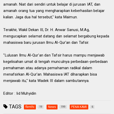
amanah. Niat dari sendiri untuk belajar di jurusan IAT, dan
amanah orang tua yang mengharapkan keberhasilan belajar
kalian. Jaga dua hal tersebut," kata Maimun.
Terakhir, Wakil Dekan III, Dr. H. Anwar Sanusi, M.Ag,
mengucapkan selamat datang dan selamat bergabung kepada
mahasiswa baru jurusan Ilmu Al-Qur'an dan Tafsir.
"Lulusan Ilmu Al-Qur'an dan Tafsir harus mampu menjawab
kegelisahan umat di tengah munculnya perbedaan-perbedaan
pemahaman atau adanya pemahaman radikal dalam
menafsirkan Al-Qur'an. Mahasiswa IAT diharapkan bisa
menjawab itu," kata Wadek III dalam sambutannya.
Editor : Iid Muhyidin
TAGS
fkmthi
News
PENA KAMI
19
199
6