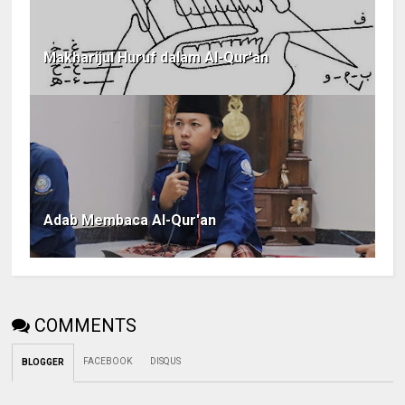
Makharijul Huruf dalam Al-Qur'an
Adab Membaca Al-Qur'an
COMMENTS
FACEBOOK
DISQUS
BLOGGER