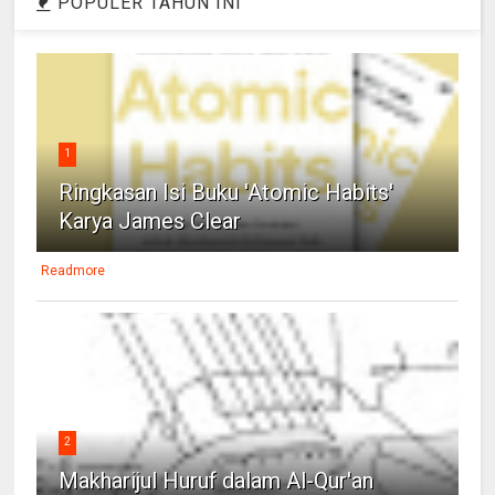
POPULER TAHUN INI
1
Ringkasan Isi Buku 'Atomic Habits'
Karya James Clear
Readmore
2
Makharijul Huruf dalam Al-Qur'an