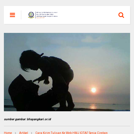
sumber gambar: bhayangkari.or.id
Home
Artikel
Cara Kirim Tulisan Ke Web HMJ IQTAF Senja Cirebon