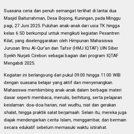
Suasana ceria dan penuh semangat terlihat di lantai dua
Masjid Baiturrahman, Desa Bojong, Kuningan, pada Minggu
pagi, 27 Juni 2025. Puluhan anak-anak dari usia TK hingga
kelas 6 SD berkumpul untuk mengikuti kegiatan Pesantren
Kilat, yang diselenggarakan oleh Himpunan Mahasiswa
Jurusan Ilmu Al-Qur’an dan Tafsir (HMJ IQTAF) UIN Siber
Syekh Nurjati Cirebon sebagai bagian dari program IQTAF
Mengabdi 2025.
Kegiatan ini berlangsung dari pukul 0
9
.00 hingga
11
.00 WIB
dengan suasana belajar yang aktif dan menyenangkan.
Mahasiswa membimbing anak-anak dalam berbagai materi
dasar seperti membaca, menulis, berhitung, serta pelajaran
keislaman: doa-doa harian, niat wudhu, niat dan gerakan
shalat, hingga praktik salat berjamaah. Selain itu, mereka juga
diajak mendengarkan cerita Islam, menggambar, dan bermain
secara edukatif sebelum memasuki waktu istirahat.