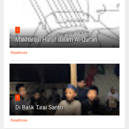
2
Makharijul Huruf dalam Al-Qur'an
Readmore
3
Di Balik Tirai Santri
Readmore