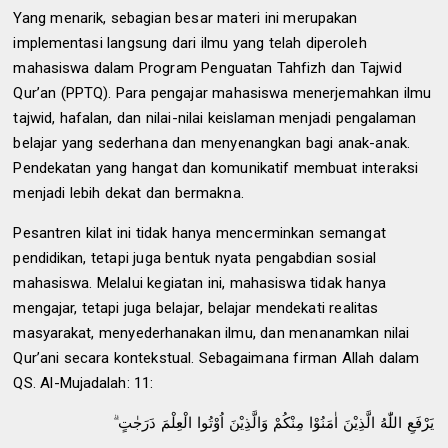
Yang menarik,
sebagian besar
materi ini merupakan
implementasi langsung dari ilmu yang telah diperoleh
mahasiswa dalam Program Penguatan Tahfizh dan Tajwid
Qur’an (PPTQ). Para pengajar mahasiswa menerjemahkan ilmu
tajwid, hafalan, dan nilai-nilai keislaman menjadi pengalaman
belajar yang sederhana dan menyenangkan bagi anak-anak.
Pendekatan yang hangat dan komunikatif membuat interaksi
menjadi lebih dekat dan bermakna.
Pesantren kilat ini tidak hanya mencerminkan semangat
pendidikan, tetapi juga bentuk nyata pengabdian sosial
mahasiswa. Melalui kegiatan ini, mahasiswa tidak hanya
mengajar, tetapi juga belajar
,
belajar mendekati realitas
masyarakat, menyederhanakan ilmu, dan menanamkan nilai
Qur’ani secara kontekstual. Sebagaimana firman Allah dalam
QS. Al-Mujad
a
lah: 11:
يَرْفَعِ اللّٰهُ الَّذِيْنَ اٰمَنُوْا مِنْكُمْ وَالَّذِيْنَ اُوْتُوا الْعِلْمَ دَرَجٰتٍ ۗ