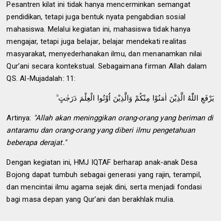
Pesantren kilat ini tidak hanya mencerminkan semangat
pendidikan, tetapi juga bentuk nyata pengabdian sosial
mahasiswa. Melalui kegiatan ini, mahasiswa tidak hanya
mengajar, tetapi juga belajar
,
belajar mendekati realitas
masyarakat, menyederhanakan ilmu, dan menanamkan nilai
Qur’ani secara kontekstual. Sebagaimana firman Allah dalam
QS. Al-Mujad
a
lah: 11:
يَرْفَعِ اللّٰهُ الَّذِيْنَ اٰمَنُوْا مِنْكُمْ وَالَّذِيْنَ اُوْتُوا الْعِلْمَ دَرَجٰتٍ ۗ
Artinya:
"Allah akan meninggikan orang-orang yang beriman di
antaramu dan orang-orang yang diberi ilmu pengetahuan
beberapa derajat."
Dengan kegiatan ini, HMJ IQTAF berharap anak-anak Desa
Bojong dapat tumbuh sebagai generasi yang rajin, terampil,
dan mencintai ilmu agama sejak dini, serta menjadi fondasi
bagi masa depan yang Qur’ani dan berakhlak mulia.