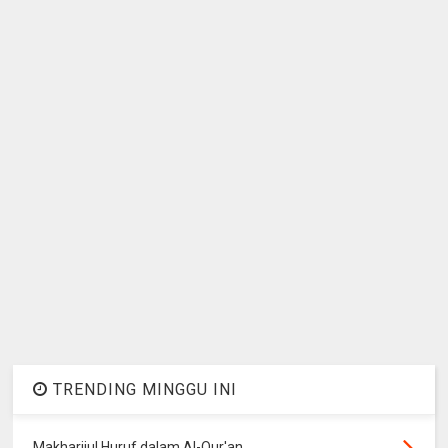
TRENDING MINGGU INI
Makharijul Huruf dalam Al-Qur'an