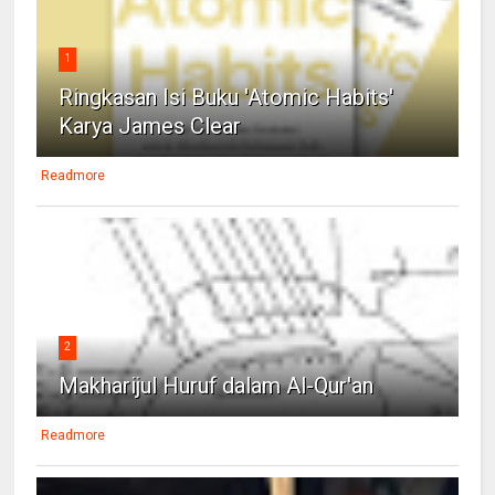
1
Ringkasan Isi Buku 'Atomic Habits'
Karya James Clear
Readmore
2
Makharijul Huruf dalam Al-Qur'an
Readmore