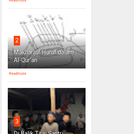
Readmore
2
Makharijul Huruf dalam
Al-Qur'an
Readmore
3
Di Balik Tirai Santri