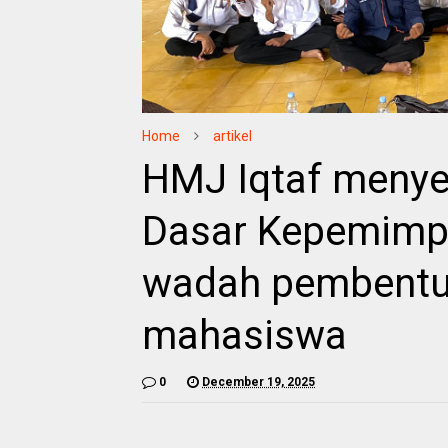
Home
artikel
HMJ Iqtaf menye
Dasar Kepemimpi
wadah pembentu
mahasiswa
0
December 19, 2025