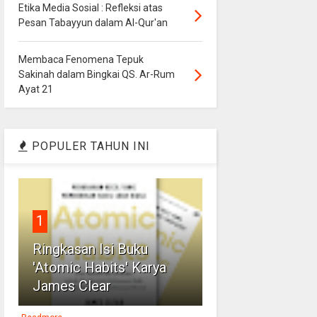
Etika Media Sosial : Refleksi atas
Pesan Tabayyun dalam Al-Qur'an
Membaca Fenomena Tepuk
Sakinah dalam Bingkai QS. Ar-Rum
Ayat 21
POPULER TAHUN INI
1
Ringkasan Isi Buku
'Atomic Habits' Karya
James Clear