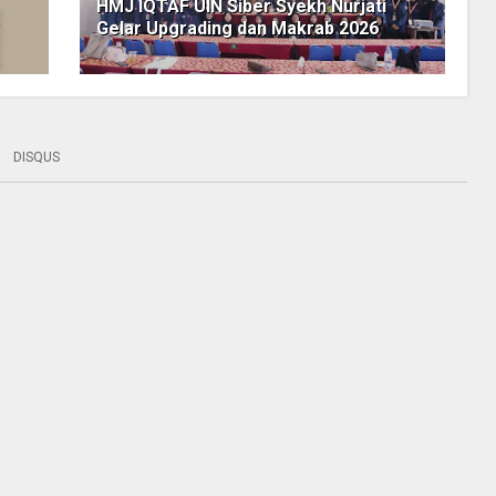
HMJ IQTAF UIN Siber Syekh Nurjati
Gelar Upgrading dan Makrab 2026
DISQUS