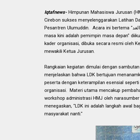
Iqtafnews-
Himpunan Mahasiswa Jurusan (HMJ) 
Cirebon sukses menyelenggarakan Latihan D
Pesantren Ulumuddin. Acara ini bertema "شبان اليوم رجال الغد و بنات اليوم امهات الغد Pemuda dan pemudi
masa kini adalah pemimpin masa depan" diiku
kader organisasi, dibuka secara resmi ole
mewakili Ketua Jurusan.
Rangkaian kegiatan dimulai dengan sambuta
menjelaskan bahwa LDK bertujuan menanamka
peserta dengan keterampilan esensial seperti
organisasi. Materi utama mencakup pembahas
workshop administrasi HMJ oleh narasumber i
menegaskan, "LDK ini adalah langkah awal bag
masyarakat nanti."