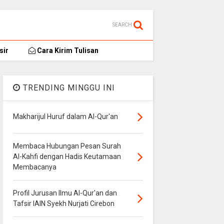
SEARCH
sir
Cara Kirim Tulisan
TRENDING MINGGU INI
Makharijul Huruf dalam Al-Qur'an
Membaca Hubungan Pesan Surah
Al-Kahfi dengan Hadis Keutamaan
Membacanya
Profil Jurusan Ilmu Al-Qur'an dan
Tafsir IAIN Syekh Nurjati Cirebon