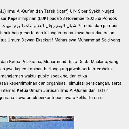
Ilmu Al-Qur'an dan Tafsir (Iqtaf) UIN Siber Syekh Nurjati
asar Kepemimpinan (LDK) pada 23 November 2025 di Pondok
ti puluhan peserta dari kalangan mahasiswa baru dan calon
h Ketua Umum Dewan Eksekutif Mahasiswa Muhammad Said yang
n dari Ketua Pelaksana, Mohammad Reza Desta Maulana, yang
n jiwa kepemimpinan bertanggung jawab serta membekali
 manajemen waktu, public speaking, dan etika
an kepemimpinan dan organisasi, simulasi persidangan, serta
nternal. Ketua Umum Jurusan Ilmu Al-Qur'an dan Tafsir
i mahasiswa untuk berkontribusi nyata ketika turun di