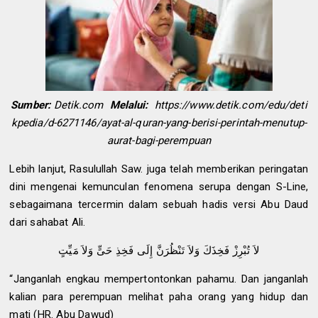
Sumber:
Detik.com
Melalui:
https://www.detik.com/edu/deti
kpedia/d-6271146/ayat-al-quran-yang-berisi-perintah-menutup-
aurat-bagi-perempuan
Lebih lanjut, Rasulullah Saw. juga telah memberikan peringatan
dini mengenai kemunculan fenomena serupa dengan S-Line,
sebagaimana tercermin dalam sebuah hadis versi Abu Daud
dari sahabat Ali.
لاَ تُبْرِزْ فَخِذَكَ وَلاَ تَنْظُرَنَّ إِلَى فَخِذِ حَىٍّ وَلاَ مَيِّتٍ
“Janganlah engkau mempertontonkan pahamu. Dan janganlah
kalian para perempuan melihat paha orang yang hidup dan
mati (HR. Abu Dawud)