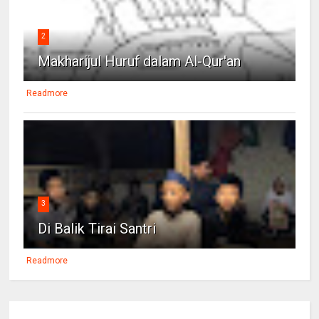
2
Makharijul Huruf dalam Al-Qur'an
Readmore
3
Di Balik Tirai Santri
Readmore