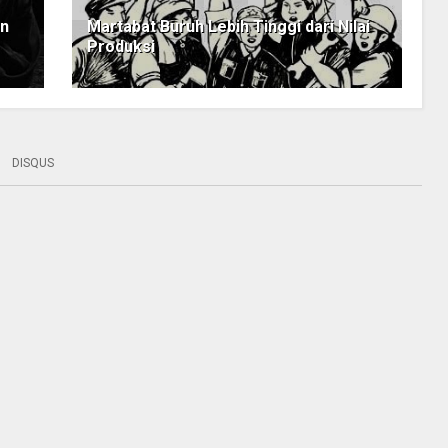
an
Martabat Buruh Lebih Tinggi dari Nilai
Produksi
DISQUS