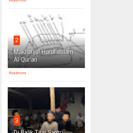
Readmore
2
Makharijul Huruf dalam
Al-Qur'an
Readmore
3
Di Balik Tirai Santri