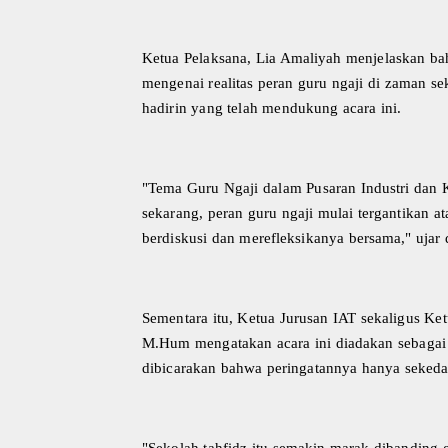
Ketua Pelaksana, Lia Amaliyah menjelaskan bah
mengenai realitas peran guru ngaji di zaman sek
hadirin yang telah mendukung acara ini.
"Tema Guru Ngaji dalam Pusaran Industri dan K
sekarang, peran guru ngaji mulai tergantikan a
berdiskusi dan merefleksikanya bersama," ujar 
Sementara itu, Ketua Jurusan IAT sekaligus 
M.Hum mengatakan acara ini diadakan sebagai 
dibicarakan bahwa peringatannya hanya sekedar
"Sekolah tahfidz itu semakin marak dibanding 