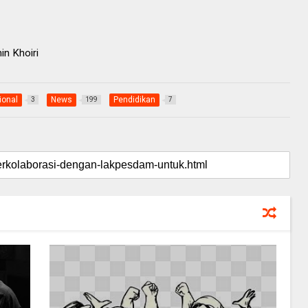
in Khoiri
ional
News
Pendidikan
3
199
7