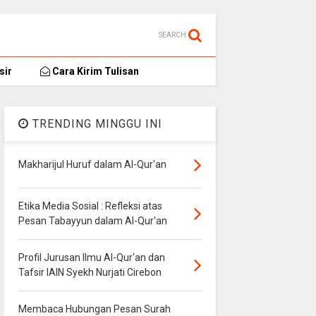
SEARCH
sir
Cara Kirim Tulisan
TRENDING MINGGU INI
Makharijul Huruf dalam Al-Qur'an
Etika Media Sosial : Refleksi atas
Pesan Tabayyun dalam Al-Qur'an
Profil Jurusan Ilmu Al-Qur'an dan
Tafsir IAIN Syekh Nurjati Cirebon
Membaca Hubungan Pesan Surah