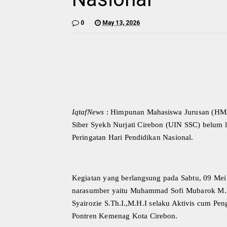
0
May 13, 2026
IqtafNews
: Himpunan Mahasiswa Jurusan (HMJ) 
Siber Syekh Nurjati Cirebon (UIN SSC) belum 
Peringatan Hari Pendidikan Nasional.
Kegiatan yang berlangsung pada Sabtu, 09 Me
narasumber yaitu Muhammad Sofi Mubarok M.H.
Syairozie S.Th.I.,M.H.I selaku Aktivis cum P
Pontren Kemenag Kota Cirebon.