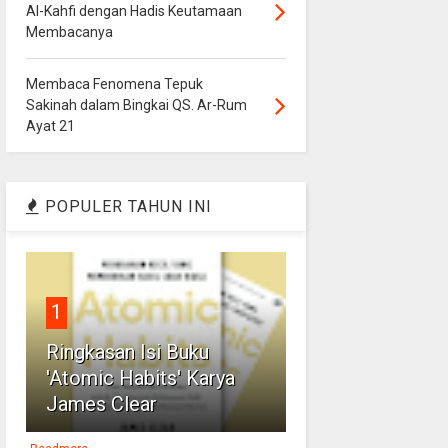
Al-Kahfi dengan Hadis Keutamaan
Membacanya
Membaca Fenomena Tepuk
Sakinah dalam Bingkai QS. Ar-Rum
Ayat 21
POPULER TAHUN INI
1
Ringkasan Isi Buku
'Atomic Habits' Karya
James Clear