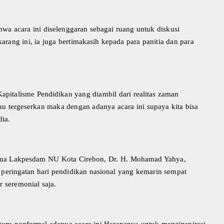
wa acara ini diselenggaran sebagai ruang untuk diskusi
arang ini, ia juga bertimakasih kepada para panitia dan para
apitalisme Pendidikan yang diambil dari realitas zaman
tau tergeserkan maka dengan adanya acara ini supaya kita bisa
dia.
Ketua Lakpesdam NU Kota Cirebon, Dr. H. Mohamad Yahya,
peringatan hari pendidikan nasional yang kemarin sempat
 seremonial saja.
guru nonformal adanya acara ini Harapanya untuk menginspirasi