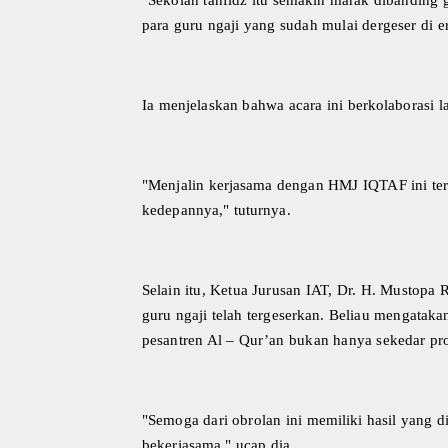
para guru ngaji yang sudah mulai dergeser di er
Ia menjelaskan bahwa acara ini berkolaboras
"Menjalin kerjasama dengan HMJ IQTAF ini tern
kedepannya," tuturnya.
Selain itu, Ketua Jurusan IAT, Dr. H. Mustopa 
guru ngaji telah tergeserkan. Beliau mengata
pesantren Al – Qur’an bukan hanya sekedar prog
"Semoga dari obrolan ini memiliki hasil yang 
bekerjasama," ucap dia.