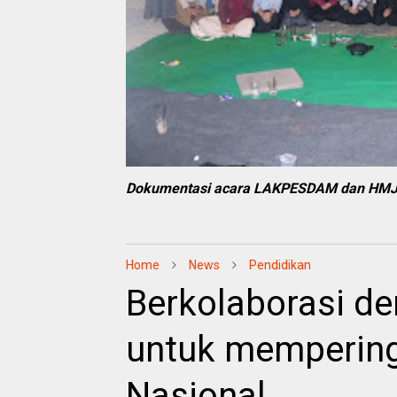
Dokumentasi acara LAKPESDAM dan HMJ I
Home
News
Pendidikan
Berkolaborasi 
untuk mempering
Nasional